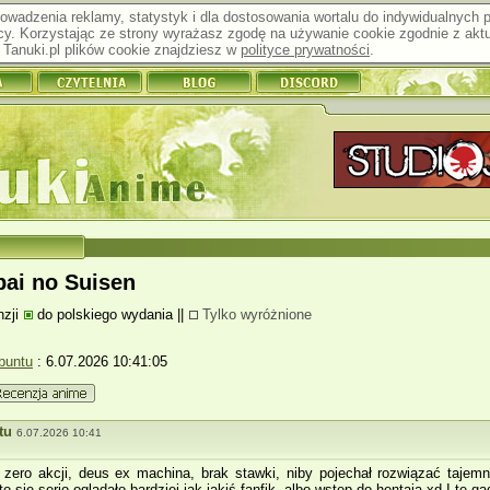
prowadzenia reklamy, statystyk i dla dostosowania wortalu do indywidualnych
y. Korzystając ze strony wyrażasz zgodę na używanie cookie zgodnie z aktu
Tanuki.pl plików cookie znajdziesz w
polityce prywatności
.
ai no Suisen
zji
do polskiego wydania
||
Tylko wyróżnione
buntu
: 6.07.2026 10:41:05
tu
6.07.2026 10:41
 zero akcji, deus ex machina, brak stawki, niby pojechał rozwiązać tajemni
o się serio oglądało bardziej jak jakiś fanfik, albo wstęp do hentaia xd I te ga