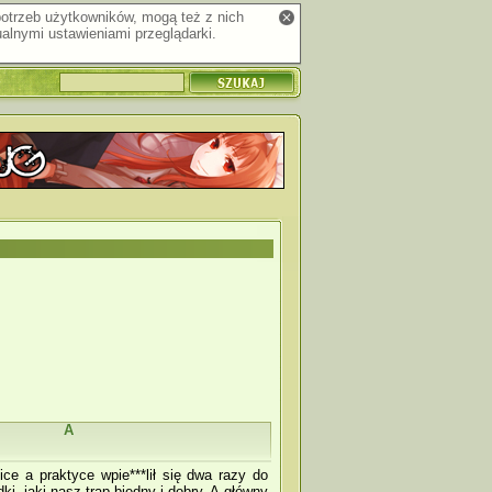
 potrzeb użytkowników, mogą też z nich
alnymi ustawieniami przeglądarki.
A
ce a praktyce wpie***lił się dwa razy do
dki, jaki nasz trap biedny i dobry. A główny