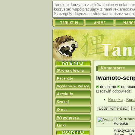
Tanuki.pl korzysta z plików cookie w celach 
korzystać współpracujący z nami reklamodawc
Szczegóły dotyczące stosowania przez wortal 
Komentarze
Iwamoto-senp
do anime
do recen
rozwiń odpowiedzi
Po epku
:
Kuru
Kurubun
Po epku
Praktycznie
dziury… Mi t