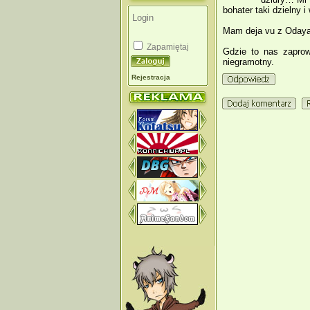
bohater taki dzielny i
Mam deja vu z Odayaka
Zapamiętaj
Gdzie to nas zaprowa
niegramotny.
Rejestracja