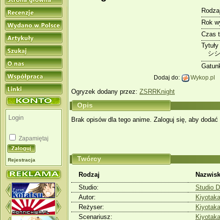
Rodzaj
Rok w
Czas 
Tytuły
シ
Gatun
Dodaj do:
Wykop.pl
Ogryzek dodany przez:
ZSRRKnight
Opis
Brak opisów dla tego anime. Zaloguj się, aby dodać 
Zapamiętaj
Twórcy
Rejestracja
Rodzaj
Nazwis
Studio:
Studio D
Autor:
Kiyotak
Reżyser:
Kiyotak
Scenariusz:
Kiyotak