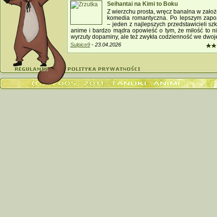
Seihantai na Kimi to Boku
Z wierz­chu pro­sta, wręcz banal­na w za­ło
ko­media ro­man­tycz­na. Po lep­szym za­po­
– jeden z naj­lep­szych przed­stawicie­li sz­
anime i bar­dzo mądra opo­wieść o tym, że mi­łość to nie
wy­rzuty do­pa­mi­ny, ale też zwykła codzien­ność we dwoj
Sulpice9
- 23.04.2026