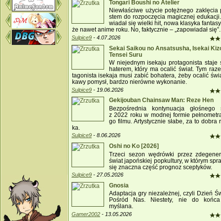
Tongari Boushi no Atelier
Niew­ła­ściwe użycie po­tężn­ego za­klęcia 
stem do roz­po­częcia ma­gicz­nej edu­ka­cji
wia­dał się wiel­ki hit, nowa klasy­ka fan­tas
że na­wet anime ro­ku. No, fak­tycz­nie – „za­po­wia­dał się”.
Sulpice9
- 4.07.2026
Sekai Saikou no Ansatsusha, Isekai Kiz
Tensei Suru
W nie­jed­nym ise­ka­ju pro­tago­nista staje
haterem, który ma oca­lić świat. Tym raz
tago­nista ise­ka­ja mu­si za­bić bo­hatera, żeby oca­lić świ
ka­wy po­mysł, bar­dzo nie­rów­ne wy­ko­na­nie.
Sulpice9
- 19.06.2026
Gekijouban Chainsaw Man: Reze Hen
Bez­po­śred­nia kon­ty­nuacja głośnego se
z 2022 ro­ku w mod­nej for­mie pełn­omet
go fil­mu. Ar­ty­stycz­nie słabe, za to do­bra r
ka.
Sulpice9
- 8.06.2026
Oshi no Ko [2026]
Trze­ci se­zon wędrów­ki przez zde­gene
świat ja­pońs­kiej pop­kul­tu­ry, w którym spr
się znacz­na część pro­gnoz scep­ty­ków.
Sulpice9
- 27.05.2026
Gnosia
Ad­ap­tacja gry nie­zależn­ej, czyli Dzień 
Po­śród Nas. Nie­stety, nie do końca
myślana.
Gamer2002
- 13.05.2026