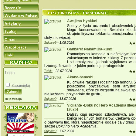
Awajima Hyakkei
Sceny z życia uczen­nic i ab­sol­wen­tek j
kie­go kon­ser­wato­rium. Świet­nie zbu­
skraj­nie lirycz­na sz­klar­nia emo­cjonal­na
stety, nic więcej.
Sulpice9
- 1.08.2026
Ganbare! Nakamura-kun!!
Ro­man­tycz­na ko­media o nie­śmia­łym lice
za­ko­chanym w ko­le­dze z klasy. Z po­zoru
i schema­tycz­na, jed­nak wy­jąt­ko­wa w cz
i za­an­ga­żowaniu, z ja­kim por­tretu­je pro­tago­nistę.
Tablis
- 22.07.2026
Akane-banashi
Ku ch­wale rakugo i ro­dzin­nego honoru. Ś
Zapamiętaj
po­łącze­nie obyczajowej se­rii ar­ty­styc
shounena
, które ze względu na swoją spe
nie każd­e­mu przy­pad­nie do gustu.
Sulpice9
- 13.07.2026
Rejestracja
Vigilante -Boku no Hero Academia Illega
[2026]
Dal­szy ciąg przy­gód sz­lachet­nych, ale
końca le­gal­nych bo­haterów. Cie­ka­wa op
o barw­nym trio, która nie­po­trzeb­nie od­daje ca­ły drugi
sadzie
Bo­ku no Hero Aca­de­mia
.
Sulpice9
- 7.07.2026