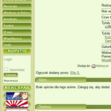
Rodzaj
Rok w
Czas 
Tytuły
山田
Tytuły
Koc
Yam
Gatun
Widow
Pierw
Współ
Dodaj do:
Wykop.pl
Zapamiętaj
Ogryzek dodany przez:
Elle S.
Opis
Rejestracja
Brak opisów dla tego anime. Zaloguj się, aby dodać 
Twórcy