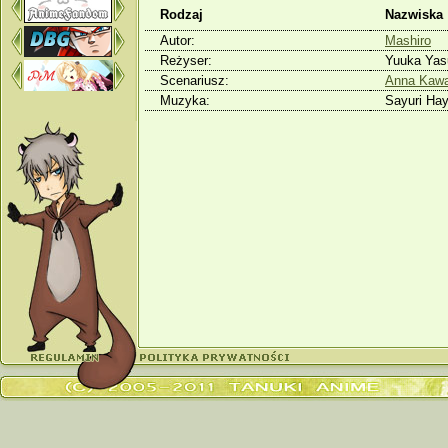
Rodzaj
Nazwiska
Autor:
Mashiro
Reżyser:
Yuuka Ya
Scenariusz:
Anna Kawa
Muzyka:
Sayuri Hay