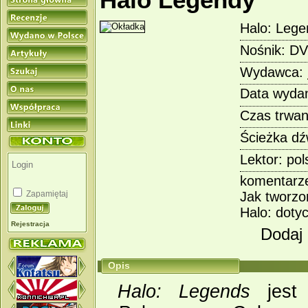
Halo Legendy
Halo: Lege
Nośnik: D
Wydawca:
Data wydan
Czas trwan
Ścieżka dź
Lektor: pol
komentarz
Zapamiętaj
Jak tworzo
Halo: doty
Rejestracja
Dodaj
Opis
Halo: Legends
jest 