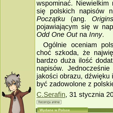
wspominać. Niewielkim 
się polskich napisów 
Początku
(ang.
Origin
pojawiającym się w napi
Odd One Out
na
Inny
.
Ogólnie oceniam pol
choć szkoda, że najwię
bardzo duża ilość dodat
napisów. Jednocześnie 
jakości obrazu, dźwięku 
być zadowolone z polskie
C.Serafin
, 31 stycznia 2
Wydane w Polsce