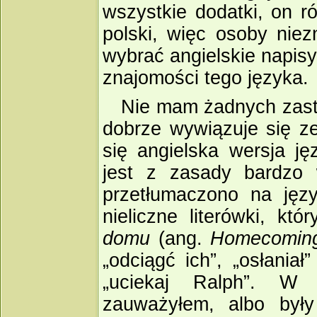
wszystkie dodatki, on r
polski, więc osoby niez
wybrać angielskie napis
znajomości tego języka.
Nie mam żadnych zastr
dobrze wywiązuje się ze
się angielska wersja j
jest z zasady bardzo 
przetłumaczono na języ
nieliczne literówki, kt
domu
(ang.
Homecomin
„odciągć ich”, „osłaniał
„uciekaj Ralph”. W 
zauważyłem, albo był