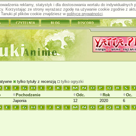
prowadzenia reklamy, statystyk i dla dostosowania wortalu do indywidualnych
y. Korzystając ze strony wyrażasz zgodę na używanie cookie zgodnie z aktu
Tanuki.pl plików cookie znajdziesz w
polityce prywatności
.
natywne
tylko tytuły z recenzją
tylko ogryzki
p
Pochodzenie
Odc.
Rok
Oc.
Japonia
12
2020
6