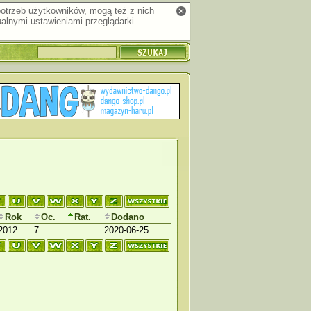
 potrzeb użytkowników, mogą też z nich
alnymi ustawieniami przeglądarki.
Rok
Oc.
Rat.
Dodano
2012
7
2020-06-25