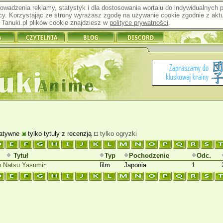
prowadzenia reklamy, statystyk i dla dostosowania wortalu do indywidualnych
y. Korzystając ze strony wyrażasz zgodę na używanie cookie zgodnie z aktu
Tanuki.pl plików cookie znajdziesz w
polityce prywatności
.
natywne
tylko tytuły z recenzją
tylko ogryzki
Tytuł
Typ
Pochodzenie
Odc.
no Natsu Yasumi~
film
Japonia
1