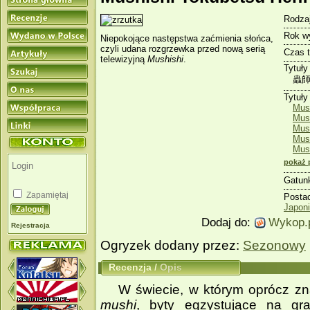
Rodzaj
Rok w
Niepokojące następstwa zaćmienia słońca,
czyli udana rozgrzewka przed nową serią
Czas 
telewizyjną
Mushishi
.
Tytuły
蟲師
Tytuły
Mus
Mus
Mush
Mus
Mus
pokaż 
Gatun
Zapamiętaj
Posta
Japon
Dodaj do:
Wykop.
Rejestracja
Ogryzek dodany przez:
Sezonowy
Recenzja
/
Opis
W świecie, w którym oprócz zn
mushi
, byty egzystujące na gr