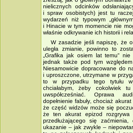
nielicznych odcinków odsłaniając
i spraw osobistych) jest tu racze
wydarzeń niż typowym „głównym 
i Hinacie w tym momencie nie mog
właśnie odkrywanie ich historii i rel
W zasadzie jeśli napiszę, że o
uległa zmianie, powinno to zos
„Grafika jak osiem lat temu” ni
jednak także pod tym względe
Niesamowicie dopracowane do na
i uproszczone, utrzymane w przyg
to w przypadku tego tytułu w
chciałabym, żeby cokolwiek tu
uwspółcześniać. Oprawa audi
dopełnienie fabuły, chociaż akura
że część widzów może się poczuć
że ten akurat epizod rozgrywa
przedłużającego się zaćmienia,
ukazanie – jak zwykle – niepowta