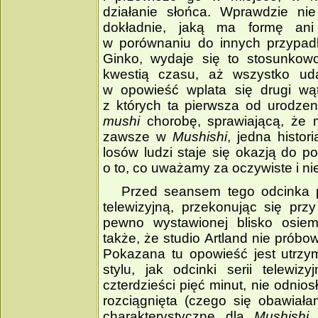
działanie słońca. Wprawdzie ni
dokładnie, jaką ma formę an
w porównaniu do innych przypadk
Ginko, wydaje się to stosunkowo
kwestią czasu, aż wszystko ud
w opowieść wplata się drugi wąte
z których ta pierwsza od urodze
mushi
chorobę, sprawiającą, że m
zawsze w
Mushishi
, jedna histor
losów ludzi staje się okazją do p
o to, co uważamy za oczywiste i n
Przed seansem tego odcinka p
telewizyjną, przekonując się prz
pewno wystawionej blisko osiem
także, że studio Artland nie prób
Pokazana tu opowieść jest utrz
stylu, jak odcinki serii telewiz
czterdzieści pięć minut, nie odnio
rozciągnięta (czego się obawiała
charakterystyczne dla
Mushishi
i