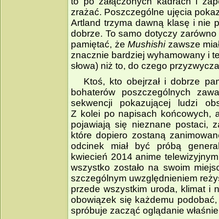
to po załączonych kadrach i zap
zrażać. Poszczególne ujęcia poka
Artland trzyma dawną klasę i nie 
dobrze. To samo dotyczy zarówno m
pamiętać, że
Mushishi
zawsze miało
znacznie bardziej wyhamowany i tea
słowa) niż to, do czego przyzwycz
Ktoś, kto obejrzał i dobrze pa
bohaterów poszczególnych zawart
sekwencji pokazującej ludzi ob
Z kolei po napisach końcowych, a
pojawiają się nieznane postaci,
które dopiero zostaną zanimowane
odcinek miał być próbą genera
kwiecień 2014 anime telewizyjnym,
wszystko zostało na swoim miejsc
szczególnym uwzględnieniem reżys
przede wszystkim uroda, klimat i na
obowiązek się każdemu podobać, al
spróbuje zacząć oglądanie właśnie