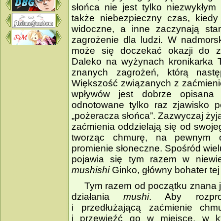
słońca nie jest tylko niezwykłym
także niebezpieczny czas, kiedy
widoczne, a inne zaczynają sta
zagrożenie dla ludzi. W nadmorsk
może się doczekać okazji do zo
Daleko na wyżynach kronikarka T
znanych zagrożeń, którą nast
Większość związanych z zaćmien
wpływów jest dobrze opisana 
odnotowane tylko raz zjawisko
„pożeracza słońca”. Zazwyczaj żyj
zaćmienia oddzielają się od swoje
tworząc chmurę, na pewnym ob
promienie słoneczne. Spośród wiel
pojawia się tym razem w niewiel
mushishi
Ginko, główny bohater tej
Tym razem od początku znana j
działania
mushi
. Aby rozpro
i przedłużającą zaćmienie chmu
i przewieźć go w miejsce, w k