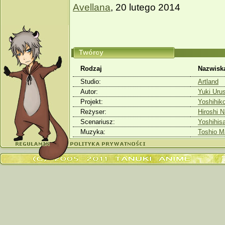
Avellana
, 20 lutego 2014
Twórcy
Rodzaj
Nazwisk
Studio:
Artland
Autor:
Yuki Uru
Projekt:
Yoshihik
Reżyser:
Hiroshi 
Scenariusz:
Yoshihi
Muzyka:
Toshio 