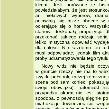
klimat. Jeśli porównać tę hist
powiedziałabym, że jest stosunko
ani niełatwych wyborów, drama
pojawiają się także obecne w n
ocierające się o horror. Wszyst
stanowi doskonałą propozycję dl
przekonać, jakiego rodzaju serią
lekko mistyczna opowieść wydaje
dla całości. Nie każdemu ten ro
musi odpowiadać, jednak film akt
próby udramatyzowania tego tytułu 
Nowy widz nie będzie oczyw
w gruncie rzeczy nie ma to więk
zwykle pełni rolę raczej komiczną
scena pod sam koniec, pokazując
swoje obowiązki), natomiast hi
przypadku akurat nie jest istotn
spodoba, z pewnością sięgnie po 
miał okazję dowiedzieć się czego
zresztą, jak o głównym bohaterze 