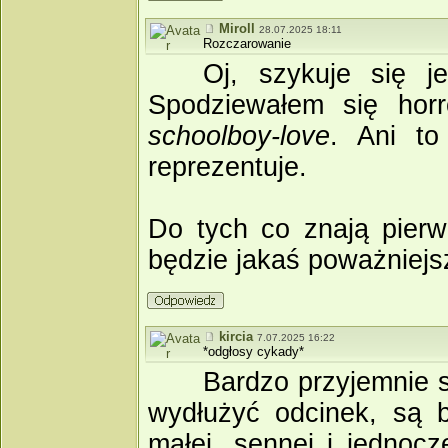
Miroll
28.07.2025 18:11
Rozczarowanie
Oj, szykuje się j
Spodziewałem się horr
schoolboy­‑love
. Ani to
reprezentuje.
Do tych co znają pierw
będzie jakaś poważniejs
kircia
7.07.2025 16:22
*odgłosy cykady*
Bardzo przyjemnie s
wydłużyć odcinek, są b
małej, sennej i jednocz