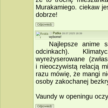
Murakamiego. ciekaw jes
dobrze!
Patka
28.07.2025 18:39
wyborne!
Najlepsze anime s
odcinkach). Klimat
wyreżyserowane (zwłasz
i nieoczywistą relacją 
razu mówię, że mangi ni
osoby zakochanej bezkryt
Vaundy w openingu oczyw