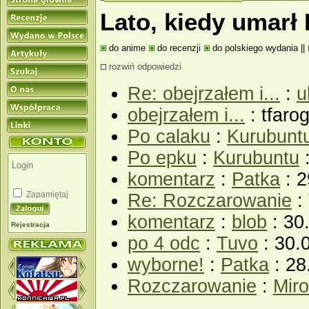
Lato, kiedy umarł 
do anime
do recenzji
do polskiego wydania
||
rozwiń odpowiedzi
Re: obejrzałem i...
:
u
obejrzałem i...
: tfaro
Po calaku
:
Kurubunt
Po epku
:
Kurubuntu
:
komentarz
:
Patka
: 2
Zapamiętaj
Re: Rozczarowanie
: 
komentarz
:
blob
: 30
Rejestracja
po 4 odc
:
Tuvo
: 30.
wyborne!
:
Patka
: 28
Rozczarowanie
:
Miro