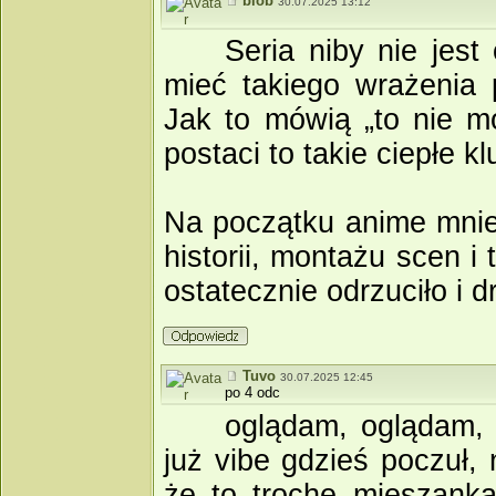
blob
30.07.2025 13:12
Seria niby nie jest
mieć takiego wrażenia 
Jak to mówią „to nie mo
postaci to takie ciepłe k
Na początku anime mnie 
historii, montażu scen i
ostatecznie odrzuciło i 
Tuvo
30.07.2025 12:45
po 4 odc
oglądam, oglądam, 
już vibe gdzieś poczuł,
że to trochę mieszanka 