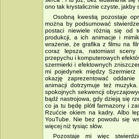
ono tak krystalicznie czyste, jakb
Osobną kwestią pozostaje opr
można by podsumować stwierdzen
postaci niewiele różnią się od
produkcji, a ich animacje i mim
wrażenie, że grafika z filmu na fil
coraz lepsza, natomiast sceny
przepychu i komputerowych efektów
szermierki i efektownych zniszcz
mi pojedynek między Szermierz 
okazję zaprezentować oddanie s
animacji dotrzymuje też muzyka.
spokojnych sekwencji obyczajowy
bądź nastrojowa, gdy dzieją się rz
co ja tu będę plótł farmazony i za
Rzućcie okiem na kadry. Albo lep
YouTube. Nie bez powodu się ws
więcej niż tysiąc słów.
Pozostaje mi więc stwierdz