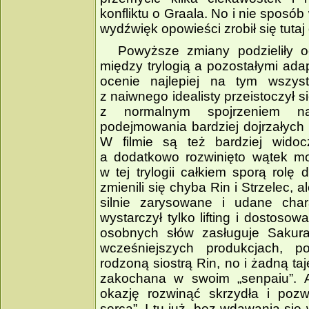
konfliktu o Graala. No i nie sposó
wydźwięk opowieści zrobił się tutaj
Powyższe zmiany podzieliły o
między trylogią a pozostałymi ada
ocenie najlepiej na tym wszys
z naiwnego idealisty przeistoczył si
z normalnym spojrzeniem na
podejmowania bardziej dojrzałych
W filmie są też bardziej wid
a dodatkowo rozwinięto wątek mo
w tej trylogii całkiem sporą rolę
zmienili się chyba Rin i Strzelec, 
silnie zarysowane i udane char
wystarczył tylko lifting i dostoso
osobnych słów zasługuje Sakura
wcześniejszych produkcjach, p
rodzoną siostrą Rin, no i żadną taj
zakochana w swoim „senpaiu”. A
okazję rozwinąć skrzydła i pozw
serca”. I tu już, bez wdawania się