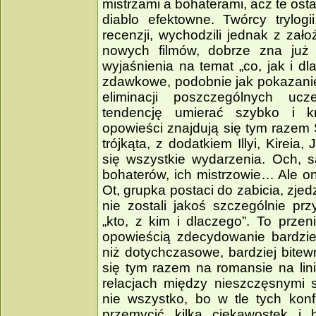
mistrzami a bohaterami, acz te osta
diablo efektowne. Twórcy trylogi
recenzji, wychodzili jednak z zało
nowych filmów, dobrze zna już 
wyjaśnienia na temat „co, jak i d
zdawkowe, podobnie jak pokazanie
eliminacji poszczególnych ucz
tendencję umierać szybko i 
opowieści znajdują się tym razem 
trójkąta, z dodatkiem Illyi, Kirei
się wszystkie wydarzenia. Och, s
bohaterów, ich mistrzowie… Ale on
Ot, grupka postaci do zabicia, zje
nie zostali jakoś szczególnie prz
„kto, z kim i dlaczego”. To prze
opowieścią zdecydowanie bardzie
niż dotychczasowe, bardziej bitew
się tym razem na romansie na lini
relacjach między nieszczęsnymi s
nie wszystko, bo w tle tych konf
przemycić kilka ciekawostek i 