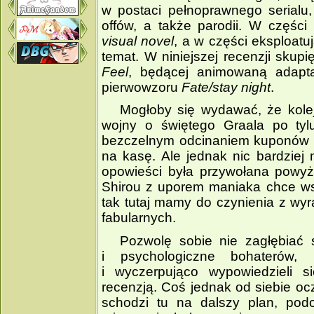
w postaci pełnoprawnego serialu,
offów, a także parodii. W części
visual novel
, a w części eksploatu
temat. W niniejszej recenzji skupi
Feel
, będącej animowaną adaptacj
pierwowzoru
Fate/stay night
.
Mogłoby się wydawać, że kolej
wojny o świętego Graala po tylu
bezczelnym odcinaniem kuponów od
na kasę. Ale jednak nic bardziej
opowieści była przywołana powyżej
Shirou z uporem maniaka chce wsz
tak tutaj mamy do czynienia z wy
fabularnych.
Pozwolę sobie nie zagłębiać s
i psychologiczne bohaterów,
i wyczerpująco wypowiedzieli s
recenzją. Coś jednak od siebie o
schodzi tu na dalszy plan, podo