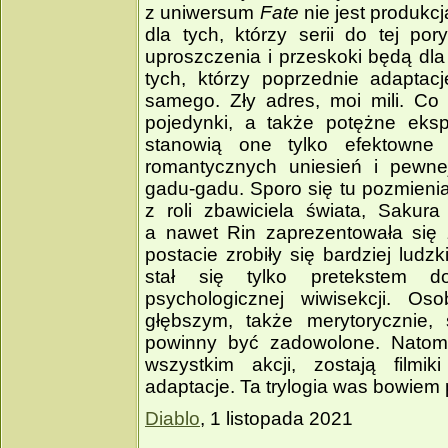
z uniwersum
Fate
nie jest produkc
dla tych, którzy serii do tej por
uproszczenia i przeskoki będą dla 
tych, którzy poprzednie adaptacj
samego. Zły adres, moi mili. Co
pojedynki, a także potężne eksp
stanowią one tylko efektowne 
romantycznych uniesień i pewnej i
gadu­‑gadu. Sporo się tu pozmienia
z roli zbawiciela świata, Sakura
a nawet Rin zaprezentowała się z
postacie zrobiły się bardziej ludz
stał się tylko pretekstem 
psychologicznej wiwisekcji. Os
głębszym, także merytorycznie
powinny być zadowolone. Natomi
wszystkim akcji, zostają filmi
adaptacje. Ta trylogia was bowiem
Diablo
, 1 listopada 2021