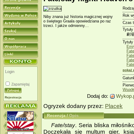
Rodzaj
Rok w
Niby znana już historia magicznej wojny
o świętego Graala opowiedziana po raz
Czas 
trzeci. I jakże odmienny…
Tytuły
劇場版
Tytuły
Emi
Fat
Fate
Fate
Fate
pokaż 
Gatun
Zapamiętaj
Pierw
Współ
Dodaj do:
Wykop.
Rejestracja
Ogryzek dodany przez:
Placek
Recenzja
/
Opis
Fate/stay
. Seria bliska miłośni
Doczekała się multum gier, ks