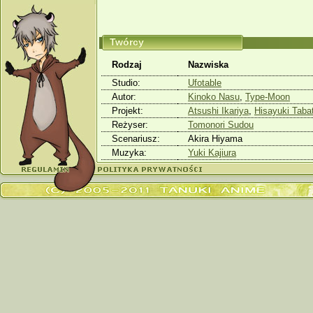
Twórcy
Rodzaj
Nazwiska
Studio:
Ufotable
Autor:
Kinoko Nasu
,
Type-Moon
Projekt:
Atsushi Ikariya
,
Hisayuki Taba
Reżyser:
Tomonori Sudou
Scenariusz:
Akira Hiyama
Muzyka:
Yuki Kajiura