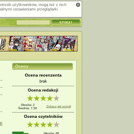
 potrzeb użytkowników, mogą też z nich
alnymi ustawieniami przeglądarki.
Oceny
Ocena recenzenta
brak
Ocena redakcji
Głosów: 2
Zobacz jak ocenili
Średnia: 7,50
Ocena czytelników
4]
Głosów: 96