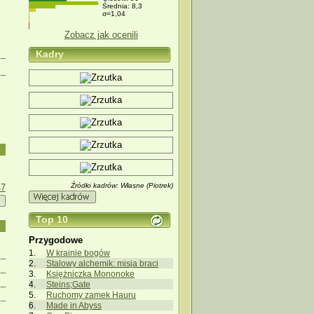
Średnia: 8,3
σ=1,04
Zobacz jak ocenili
Kadry
Źródło kadrów: Własne (Piotrek)
47
Top 10
Przygodowe
W krainie bogów
Stalowy alchemik: misja braci
Księżniczka Mononoke
Steins;Gate
Ruchomy zamek Hauru
Made in Abyss