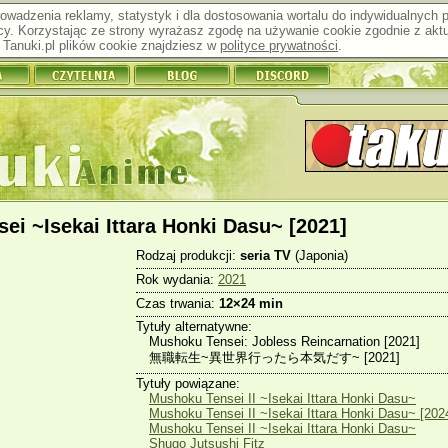
prowadzenia reklamy, statystyk i dla dostosowania wortalu do indywidualnych
y. Korzystając ze strony wyrażasz zgodę na używanie cookie zgodnie z aktu
Tanuki.pl plików cookie znajdziesz w
polityce prywatności
.
i ~Isekai Ittara Honki Dasu~ [2021]
Rodzaj produkcji:
seria TV
(Japonia)
Rok wydania:
2021
Czas trwania:
12×24 min
Tytuły alternatywne:
Mushoku Tensei: Jobless Reincarnation [2021]
無職転生~異世界行ったら本気だす~ [2021]
Tytuły powiązane:
Mushoku Tensei II ~Isekai Ittara Honki Dasu~
Mushoku Tensei II ~Isekai Ittara Honki Dasu~ [202
Mushoku Tensei II ~Isekai Ittara Honki Dasu~
Shugo Jutsushi Fitz