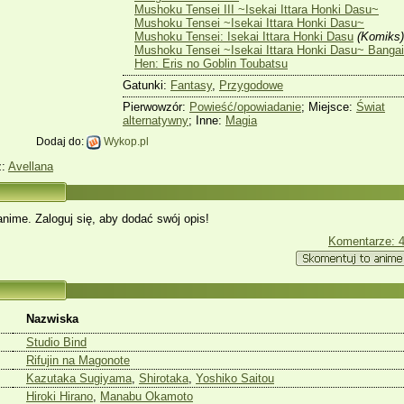
Mushoku Tensei III ~Isekai Ittara Honki Dasu~
Mushoku Tensei ~Isekai Ittara Honki Dasu~
Mushoku Tensei: Isekai Ittara Honki Dasu
(Komiks)
Mushoku Tensei ~Isekai Ittara Honki Dasu~ Bangai
Hen: Eris no Goblin Toubatsu
Gatunki:
Fantasy
,
Przygodowe
Pierwowzór:
Powieść/opowiadanie
; Miejsce:
Świat
alternatywny
; Inne:
Magia
Dodaj do:
Wykop.pl
z:
Avellana
anime. Zaloguj się, aby dodać swój opis!
Komentarze: 
Nazwiska
Studio Bind
Rifujin na Magonote
Kazutaka Sugiyama
,
Shirotaka
,
Yoshiko Saitou
Hiroki Hirano
,
Manabu Okamoto