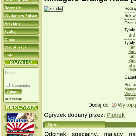
Rodzaj
Rok w
Czas 
Tytuły
きま
Tytuły
Kim
Kim
Kima
Kim
Shi
Haji
Gatun
Posta
Zapamiętaj
Manga
Współ
roman
Rejestracja
Dodaj do:
Wykop.
Ogryzek dodany przez:
Piotrek
Opis
Odcinek specjalny, mający 