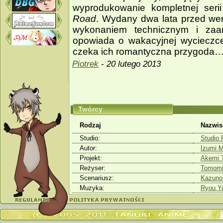
wyprodukowanie kompletnej serii
Road
. Wydany dwa lata przed wersj
wykonaniem technicznym i za
opowiada o wakacyjnej wycieczc
czeka ich romantyczna przygoda
Piotrek
- 20 lutego 2013
Twórcy
Rodzaj
Nazwis
Studio:
Studio 
Autor:
Izumi 
Projekt:
Akemi 
Reżyser:
Tomomi
Scenariusz:
Kazunor
Muzyka:
Ryou Y