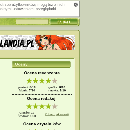
 potrzeb użytkowników, mogą też z nich
alnymi ustawieniami przeglądarki.
Oceny
Ocena recenzenta
postaci:
8/10
grafika:
8/10
fabuła:
7/10
muzyka:
8/10
Ocena redakcji
Głosów: 13
Zobacz jak ocenili
Średnia: 8,00
Ocena czytelników