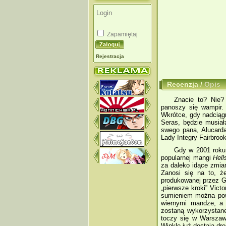
Zapamiętaj
Rejestracja
Recenzja
/
Opis
Znacie to? Nie?
panoszy się wampir. 
Wkrótce, gdy nadciągną
Seras, będzie musiał
swego pana, Alucard
Lady Integry Fairbroo
Gdy w 2001 roku 
popularnej mangi
Hell
za daleko idące zmian
Zanosi się na to, ż
produkowanej przez G
„pierwsze kroki” Vic
sumieniem można pow
wiernymi mandze, a 
zostaną wykorzystan
toczy się w Warszawi
Winkle już dostają dr