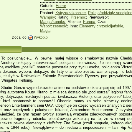
Gatunki:
Horror
Postaci:
Księża/zakonnice
,
Policja/oddziały specjaln
Wampiry
; Rating:
Przemoc
; Pierwowzór:
Manga/komiks
; Miejsce:
Europa
; Czas:
Współczesność
; Inne:
Elementy chrześcijańskie
,
Magia
Dodaj do:
Wykop.pl
 To posłuchajcie… W pewnej małej wiosce o smakowitej nazwie Chedd
Niestety usiłujący interweniować policjanci nie wiedzą, że nie mają szan
 osobliwe „posiłki”, ostatnia pozostała przy życiu osoba, policjantka Victor
a dokonać wyboru: dołączyć do listy ofiar albo zostać wampirzycą, i u bo
a, służyć w Królewskim Zakonie Protestanckich Rycerzy pod przywództw
k Wingates Hellsing.
Studio Gonzo wyprodukowało anime na podstawie ukazującej się od 1997 
sing
autorstwa Kouty Hirano, z miejsca dostało się „pod ostrzał” legionu fan
y, dotyczące niektórych postaci (zwłaszcza Victorii), oraz „spłycenie” fabuł
e ktoś postanowił to poprawić! Obecnie mamy za sobą pierwszy odcin
eneon Entertainment serii OAV. Obejmuje on część wydarzeń znanych z seri
torii oraz pojedynek z paladynem Iskariot, Alexandrem Andersonem. Z czyst
iedzieć, że tym razem twórcy sprawiają wrażenie zdecydowanych pozost
pewne fragmenty odcinka pilotażowego wskazują na to, że w nowej ser
e także pewne elementy z
Hellsing: The Dawn
(czyli prequela, którego akc
e, w 1944 roku). Niewątpliwie – do niedawna niepocieszeni – fani Rip V
eszczy.