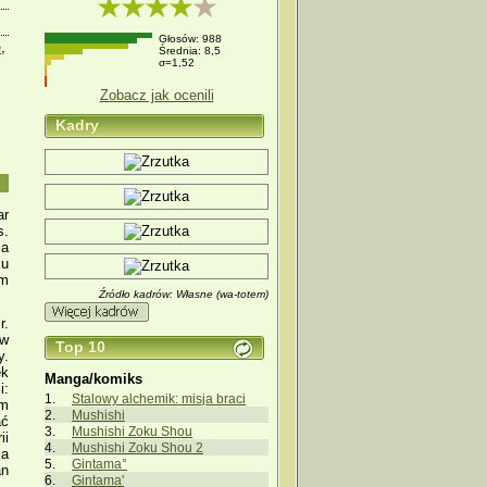
Głosów: 988
e
,
Średnia: 8,5
σ=1,52
Zobacz jak ocenili
Kadry
ar
s.
ia
ku
em
Źródło kadrów: Własne (wa-totem)
r.
ów
Top 10
y.
ek
Manga/komiks
i:
Stalowy alchemik: misja braci
ym
Mushishi
ać
Mushishi Zoku Shou
ii
Mushishi Zoku Shou 2
ja
Gintama°
an
Gintama'