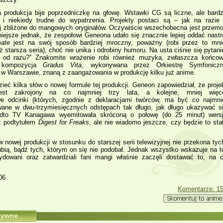
 produkcja bije poprzedniczkę na głowę. Wstawki CG są liczne, ale bard
i niekiedy trudne do wypatrzenia. Projekty postaci są – jak na razie
j zbliżone do mangowych oryginałów. Oczywiście wszechobecna jest przem
niejsze jednak, że zespołowi Geneona udało się znacznie lepiej oddać nastr
mate
jest na swój sposób bardziej mroczny, poważny (robi przez to mni
 starsza seria), choć nie unika i odrobiny humoru. Na usta ciśnie się pytani
 od razu?” Znakomite wrażenie robi również muzyka, zwłaszcza końco
wa kompozycja
Gradus Vita
, wykonywana przez Orkiestrę Symfonicz
 w Warszawie, znaną z zaangażowania w produkcję kilku już anime.
ieć kilka słów o nowej formule tej produkcji. Geneon zapowiedział, że proje
st zakrojony na co najmniej trzy lata, a kolejne, mniej więc
we odcinki (których, zgodnie z deklaracjami twórców, ma być co najmni
ane w dwu­‑trzymiesięcznych odstępach tak długo, jak długo ukazywać s
dto TV Kanagawa wyemitowała skróconą o połowę (do 25 minut) wers
z podtytułem
Digest for Freaks
, ale nie wiadomo jeszcze, czy będzie to sta
nowej produkcji w stosunku do starszej serii telewizyjnej nie przekona tyc
ubią, bądź tych, którym on się nie podobał. Jednak wszystko wskazuje na t
ydowani oraz zatwardziali fani mangi właśnie zaczęli dostawać to, na 
06
Komentarze: 1
atywne