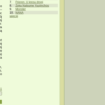
Frieren. U kresu drogi
Zoku Natsume Yuujinchou
zo
Monster
 –
NANA
oc
więcej
ój
ej
e:
wa
ną
kt
ej
ej
ię
ję
ła
h,
o,
co
51