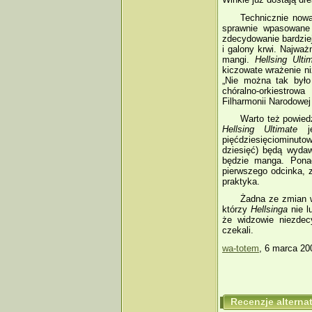
Technicznie nowa
sprawnie wpasowane 
zdecydowanie bardzie
i galony krwi. Najważ
mangi.
Hellsing Ulti
kiczowate wrażenie niż
„Nie można tak było
chóralno­‑orkiestro
Filharmonii Narodowej
Warto też powiedz
Hellsing Ultimate
je
pięćdziesięciominuto
dziesięć) będą wydaw
będzie manga. Pona
pierwszego odcinka, 
praktyka.
Żadna ze zmian w 
którzy
Hellsinga
nie l
że widzowie niezdec
czekali.
wa-totem
, 6 marca 20
Recenzje altern