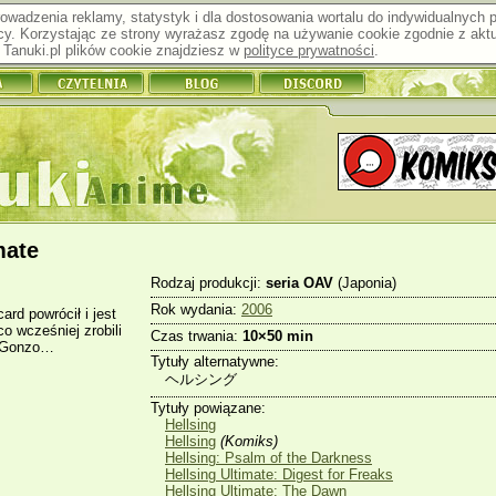
prowadzenia reklamy, statystyk i dla dostosowania wortalu do indywidualnych
y. Korzystając ze strony wyrażasz zgodę na używanie cookie zgodnie z aktu
Tanuki.pl plików cookie znajdziesz w
polityce prywatności
.
mate
Rodzaj produkcji:
seria OAV
(Japonia)
Rok wydania:
2006
ard powrócił i jest
co wcześniej zrobili
Czas trwania:
10×50 min
z Gonzo…
Tytuły alternatywne:
ヘルシング
Tytuły powiązane:
Hellsing
Hellsing
(Komiks)
Hellsing: Psalm of the Darkness
Hellsing Ultimate: Digest for Freaks
Hellsing Ultimate: The Dawn