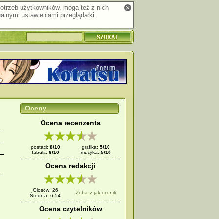
 potrzeb użytkowników, mogą też z nich
alnymi ustawieniami przeglądarki.
Oceny
Ocena recenzenta
postaci:
8/10
grafika:
5/10
fabuła:
6/10
muzyka:
5/10
Ocena redakcji
Głosów: 26
Zobacz jak ocenili
Średnia: 6,54
Ocena czytelników