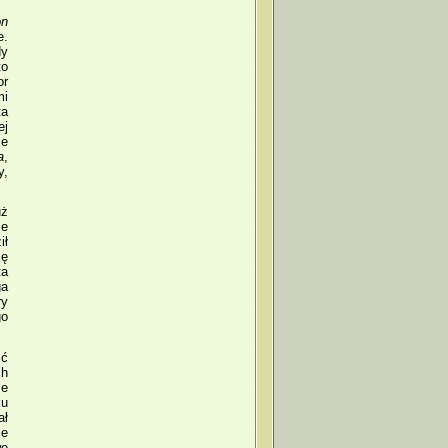
on
e.
dy
to
or
mi
ta
ej
ie
a
,
y,
uż
ze
ił
ię
ta
a
ry
go
ść
ch
ie
ku
ał
le
we