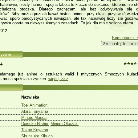
haterowie, niezły humor i spójna fabuła to klucze do sukcesu, któremu nie st
rchaiczna otoczka. Dlatego zachęcam, ale bez odwoływania się 
yków”. Niby można poznać kawał historii anime i przy okazji przyswoić wiedz
ować sporo parodystycznych nawiązań, ale tak naprawdę liczy się godziw
zrywka oparta na niewyszukanych zasadach. To jak dla mnie solidna oferta.
2012
Komentarze: 
atywne
04
endarnego już anime o sztukach walki i mitycznych Smoczych Kulac
ą mocą spełniania życzeń.
więcej >>>
Nazwiska
Toei Animation
Akira Toriyama
Minoru Maeda
Daisuke Nishio
,
Minoru Okazaki
Takao Koyama
Shunsuke Kikuchi