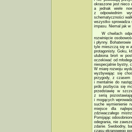
okraszone jest nieco
a jednak wiele now
z odpowiednim wyw
schematyczności walk
wszystko sprowadza si
impasu. Niemal jak w 
W chwilach odpo
rozwinięcie osobowoś
i płynny. Bohaterowie
tyle mieszczą się w a
protagonisty. Goku, 
ulubiona broń w pos
oczekiwać od młodego
niespecjalnie bystry
W miarę rozwoju wydar
wyzbywając się cho
przygody, z czasem r
i mentalnie do nastę
prób pozbycia się mo
przedstawię w szcze
z serią pozostawia
i mogących wprowadzi
suche wymienienie na
miejsce dla najlep
zdziwaczałego mistr
Pomijając odosobnione
odegrania, nie zawsze
zdanie. Swobodny, ba
czasu ekranowego pos