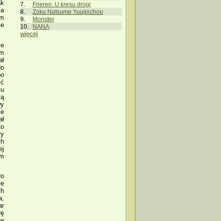
ak
Frieren. U kresu drogi
ia
Zoku Natsume Yuujinchou
em
Monster
ie
NANA
więcej
ie
ym
ał
do
po
ść
iu
ją
wy
je
ał
to
ły
ch
ej
ym
ro
ze
ch
a,
ar
rę
ów