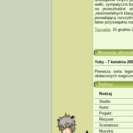
walki, sympatyczni bo
na przeszkodzie a
„nieśmiertelnych klas
pozwalającą rozszyfr
łatwo przyswajalna ro
Tassadar
, 15 grudnia 
Recenzje altern
Yuby - 7 kwietnia 20
Pierwsza seria leg
obdarzonych magiczn
Twórcy
Rodzaj
Studio:
Autor:
Projekt:
Reżyser:
Scenariusz:
Muzyka: