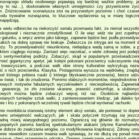
rosnącego składu osobowego pojawiają się bardziej ważkie problemy, j
eby to raz…), doskonalenie własnych umiejętności czy przywrócenie życ
m. Zróżnicowanie scenariusza stoi na przyzwoitym poziomie i choć czas
zodu trywialne rozwiązania, to kluczowe wydarzenia są w miarę logiczn
 napędzają.
a wielu odbiorców na niekorzyść serialu przemawia fakt, że niemal wszystk
skopiował i nieznacznie zmodyfikował. O ile więc widz nie jest zupełn
e gatunku, a wręcz anime jako takiego, zapewne będzie bez pudła przewidyw
, jakich na dobrą sprawę nie brakuje. Zwłaszcza że intryga ani na moment 
eży. To przewidywalność nieunikniona, niebędąca wadą samą w sobie, a 
ktem ciągłego rozwoju. Zamiast więc narzekać, o wiele zdrowiej jest podej
 sentymentalnej podróży. Zobaczyć, skąd w popularnym przeświadczen
mieć gigantyczny apetyt, jak kolejni pokonani przeciwnicy sukcesywnie sta
towarzyszami, a podczas walk obie strony kulturalnie wykrzykują naz
ić o nich przeciwnika. Klasyka. Protagonista wyrusza na wędrówkę, znajdu
od którego pobiera nauki (i którego błyskawicznie przerasta), bierze udzi
e w świat, i tak do znudzenia. Pomimo słabszych momentów, niejednokrotnie 
wowych motywów fabularnych wyczekiwałem z niecierpliwością. Zapewnia
 gwarancję, że zło zostanie ukarane, prawość zatriumfuje, a ulubiony
nowych można będzie zobaczyć więcej niż raz. Osobiście najbardzi
anych turniejów sztuk walki, z zainteresowaniem śledząc, jak daleko t
ie i kto z pokonanych wcześniej rywali będzie chciał wyrównać rachunki.
nie mordobicia stanowią istotny element akcji serialu, ale ponieważ to dopie
ówno umiejętność walczących, jak i skala potyczek trzymają się jeszc
dną miarą wiarygodnego) poziomu. Ograniczą się głównie do rozmaity
, popartych paroma bardziej spektakularnymi atakami (słynne Kamehameh
nie dobrze do zwalczania wrogów, co modyfikowania krajobrazu). Zdrowy umi
wnie niewielkim czasem trwania walk sprawiają, że nie dłużą się ponad mia
mującej chęci przewinięcia odcinka. Dopiero zwieńczenie wszystkich wątk