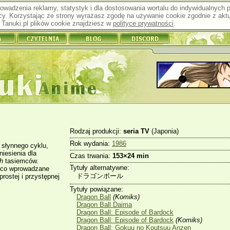
prowadzenia reklamy, statystyk i dla dostosowania wortalu do indywidualnych
y. Korzystając ze strony wyrażasz zgodę na używanie cookie zgodnie z aktu
Tanuki.pl plików cookie znajdziesz w
polityce prywatności
.
Rodzaj produkcji:
seria TV
(Japonia)
Rok wydania:
1986
słynnego cyklu,
iesienia dla
Czas trwania:
153×24 min
h
tasiemców.
Tytuły alternatywne:
o co wprowadzane
ドラゴンボール
rostej i przystępnej
Tytuły powiązane:
Dragon Ball
(Komiks)
Dragon Ball Daima
Dragon Ball: Episode of Bardock
Dragon Ball: Episode of Bardock
(Komiks)
Dragon Ball: Gokuu no Koutsuu Anzen