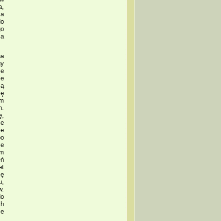
a,
a
do
go
ia
na
ny
ie
ie
zą
ię
ym
h.
ę,
ie
ie
bo
ie
ym
eń
et
ię
u,
w.
do
ch
ie