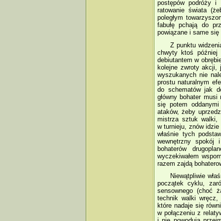
postępów podróży i 
ratowanie świata (ż
poległym towarzyszo
fabułę pchają do pr
powiązane i same się
Z punktu widzeni
chwyty ktoś później 
debiutantem w obrębi
kolejne zwroty akcji
wyszukanych nie nal
prostu naturalnym efe
do schematów jak do
główny bohater musi 
się potem oddanymi 
ataków, żeby uprzedz
mistrza sztuk walki, 
w turnieju, znów idzi
właśnie tych podsta
wewnętrzny spokój i
bohaterów drugopla
wyczekiwałem wspomni
razem zajdą bohaterow
Niewątpliwie właś
początek cyklu, zar
sensownego (choć ża
technik walki wręcz
które nadaje się rów
w połączeniu z relaty
i nie powodują przej