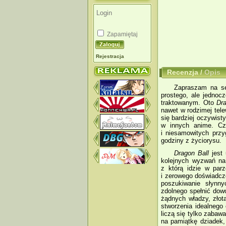
Zapamiętaj
Rejestracja
Recenzja
/
Opis
Zapraszam na se
prostego, ale jednoc
traktowanym. Oto
Dra
nawet w rodzimej tele
się bardziej oczywis
w innych anime. Cza
i niesamowitych przy
godziny z życiorysu.
Dragon Ball
jest 
kolejnych wyzwań na
z którą idzie w par
i zerowego doświadcz
poszukiwanie słynn
zdolnego spełnić dow
żądnych władzy, złot
stworzenia idealnego 
liczą się tylko zabaw
na pamiątkę dziadek,