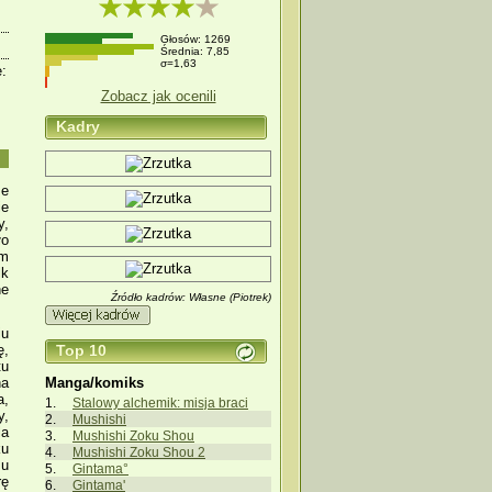
Głosów: 1269
Średnia: 7,85
σ=1,63
e:
Zobacz jak ocenili
Kadry
me
ie
y,
ło
em
lk
ne
Źródło kadrów: Własne (Piotrek)
iu
Top 10
ę,
tu
Manga/komiks
na
a,
Stalowy alchemik: misja braci
y,
Mushishi
la
Mushishi Zoku Shou
ku
Mushishi Zoku Shou 2
mu
Gintama°
rę
Gintama'