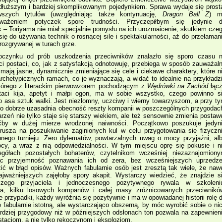
 dłuższym i bardziej skomplikowanym pojedynkiem. Sprawa wydaje się prost
szych tytułów (uwzględniając także kontynuację,
Dragon Ball Z
) m
ażeniem potyczek spore trudności. Przyczepiłbym się jedynie 
 – Toriyama nie miał specjalnie pomysłu na ich urozmaicenie, skutkiem cze
ę do używania technik o rosnącej sile i spektakularności, aż do przełaman
rozgrywanej w turach grze.
czynku od prób uszkodzenia przeciwników znalazło się sporo czasu 
ci postaci, co, jak z satysfakcją odnotowuję, przebiega w sposób zauważal
 mają jasne, dynamicznie zmieniające się cele i ciekawe charaktery, które n
rchetypicznych ramach, co je wyznaczają, a widać to idealnie na przykładz
którego z literackim pierwowzorem pochodzącym z
Wędrówki na Zachód
łąc
taci kija, apetyt i małpi ogon, ma w sobie wszystko, czego powinno s
 asa sztuk walki. Jest niezłomny, uczciwy i wierny towarzyszom, a przy t
, co dobrze uzasadnia obecność reszty kompanii w poszczególnych przygodac
zeń nie tylko staje się starszy wiekiem, ale też sensownie zmienia postaw
ćby w dużej mierze wrodzonej naiwności. Początkowo poszukuje jedyn
usza na poszukiwanie zaginionych kul w celu przygotowania się fizyczn
pnego turnieju. Zero dylematów, powtarzalnych uwag o mocy przyjaźni, al
cy, a wraz z nią odpowiedzialności. W tym miejscu oprę się pokusie i n
gółach pozostałych bohaterów, czytelnikom wcześniej niezaznajomion
jąc przyjemność poznawania ich od zera, bez wcześniejszych uprzedz
ć w błąd opisów. Ważnych fabularnie osób jest zresztą tak wiele, że naw
jważniejszych zajęłoby spory akapit. Wystarczy wiedzieć, że znajdzie s
szego przyjaciela i jednoczesnego pozytywnego rywala w szkoleni
za, kilku losowych kompanów i całej masy zróżnicowanych przeciwnikó
 przypadki, każdy wyróżnia się pozytywnie i ma w opowiadanej historii rolę 
 fabularnie istotną, ale wystarczająco obszerną, by móc wyrobić sobie o ni
rdziej przygodowy niż w późniejszych odsłonach ton pozwala na zapewnien
taciom, a nie tylko rękoczynom i eksplozjom.