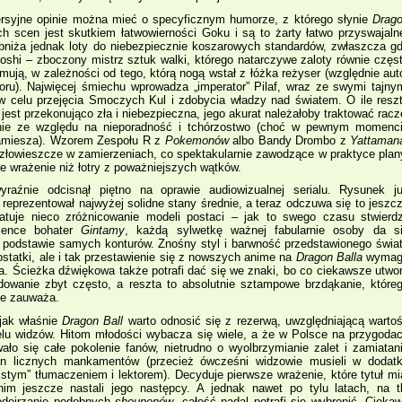
ersyjne opinie można mieć o specyficznym humorze, z którego słynie
Drag
 scen jest skutkiem łatwowierności Goku i są to żarty łatwo przyswajaln
iża jednak loty do niebezpiecznie koszarowych standardów, zwłaszcza g
oshi – zboczony mistrz sztuk walki, którego natarczywe zaloty równie częs
mują, w zależności od tego, którą nogą wstał z łóżka reżyser (względnie aut
u). Najwięcej śmiechu wprowadza „imperator” Pilaf, wraz ze swymi tajny
w celu przejęcia Smoczych Kul i zdobycia władzy nad światem. O ile resz
jest przekonująco zła i niebezpieczna, jego akurat należałoby traktować racz
ównie ze względu na nieporadność i tchórzostwo (choć w pewnym momenc
namiesza). Wzorem Zespołu R z
Pokemonów
albo Bandy Drombo z
Yattaman
e złowieszcze w zamierzeniach, co spektakularnie zawodzące w praktyce plan
ze wrażenie niż łotry z poważniejszych wątków.
yraźnie odcisnął piętno na oprawie audiowizualnej serialu. Rysunek j
eprezentował najwyżej solidne stany średnie, a teraz odczuwa się to jeszc
ratuje nieco zróżnicowanie modeli postaci – jak to swego czasu stwierdz
cence bohater
Gintamy
, każdą sylwetkę ważnej fabularnie osoby da s
 podstawie samych konturów. Znośny styl i barwność przedstawionego świa
statki, ale i tak przestawienie się z nowszych anime na
Dragon Balla
wymag
a. Ścieżka dźwiękowa także potrafi dać się we znaki, bo co ciekawsze utwo
dowanie zbyt często, a reszta to absolutnie sztampowe brzdąkanie, które
ie zauważa.
jak właśnie
Dragon Ball
warto odnosić się z rezerwą, uwzględniającą warto
elu widzów. Hitom młodości wybacza się wiele, a że w Polsce na przygoda
ało się całe pokolenie fanów, nietrudno o wyolbrzymianie zalet i zamiatan
n licznych mankamentów (przecież ówcześni widzowie musieli w dodat
istym” tłumaczeniem i lektorem). Decyduje pierwsze wrażenie, które tytuł mi
im jeszcze nastali jego następcy. A jednak nawet po tylu latach, na t
odejrzanie podobnych
shounenów
, całość nadal potrafi się wybronić. Cieka