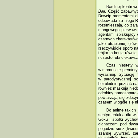
Bardziej kontrow
Ball
. Część zabawnych
Dowcip momentami obn
odpowiada za niego R
rozśmieszają, co zała
mangowego pierwowzor
agentami spiskujący 
czarnych charakterów 
jako utrapienie, gł
rzeczywiście sporo 
trójka ta knuje równi
i często robi ciekaws
Czas niestety w
w momencie premiery r
wyraźniej. Sytuację 
w parodystycznej s
bezbłędnie poznać na
również maskują niedo
odrobiny samozaparci
powtarzają się zdecy
czasem w ogóle się n
Do anime takich 
sentymentalną dla wi
Goku i spółki wychow
cichaczem pod dywa
pogodzić się z „kwiec
szansę wywrzeć, zan
dziesiątków innych p