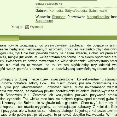
pokaż pozostałe 42
Gatunki:
Komedia
,
Satyra/parodia
,
Sztuki walki
Widownia:
Shounen
; Pierwowzór:
Manga/komiks
; Inn
Supermoce
Dodaj do:
Wykop.pl
ans równie wciągający, co przewidywalny. Zachęcam do obejrzenia ani
ześnie będącego niezrównanym wzorcem, choć też nierzadko zbyt dosłown
gon Ball
, tytuł nie bez powodu znany na całym świecie, i choć od premier
wizji, minęło już wiele lat, wciąż trzymający formę. Z wiekiem sporo wad sta
tych, zwłaszcza że pewne rozwiązania o wiele skuteczniej wykorzystano pot
s nie miał za to wpływu na to, że sto pięćdziesiąt trzy odcinki wa
gód wciąż potrafią zaczarować i z zadziwiającą łatwością wykradać kolej
ujmujący w dużej mierze dzięki swej prostocie i konsekwentnemu stawian
 drodze bohatera. Młody Goku, bo o nim mowa, posiada monstrualną sił
ze tylko jego łatwowierność i czystość serca. Mimo nikczemnego wzros
enia życiowego, za namową pewnej podróżniczki imieniem Bulma wyrusza 
ych Smoczych Kul. Zebranie ich wszystkich pozwala przywołać smok
olne życzenie. Tak wielka moc kusi rozmaitych typów spod ciemnej gwiazd
a i zemsty, ale Bulmie nie w głowie takie głupstwa. Chce użyć ich mocy d
chłopaka – cel równie oryginalny, co rozbrajająco zabawny. Z kolei dla Go
a i przygoda, ale w trasę rusza – choćby dlatego, że jedną z kul pozostawił 
 więc o ile gotów jest jej użyczyć, to pilnować dobytku też wypada. W mia