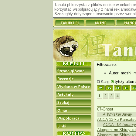
Tanuki.pl korzysta z plików cookie w celach 
korzystać współpracujący z nami reklamodawc
Szczegóły dotyczące stosowania przez wortal 
Filtrowanie:
Autor: moshi_
Kanji
tytuły alter
1
2
3
4
07-Ghost
A Whisker Away
ACCA 13-ku Kansatsu
ACCA: 13-Territory
Akagami no Shirayuk
Akagami no Shirayuki