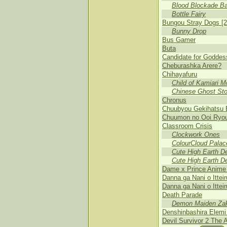
Blood Blockade Ba
Bottle Fairy
Bungou Stray Dogs [2
Bunny Drop
Bus Gamer
Buta
Candidate for Godde
Cheburashka Arere?
Chihayafuru
Child of Kamiari M
Chinese Ghost Sto
Chronus
Chuubyou Gekihatsu 
Chuumon no Ooi Ryou
Classroom Crisis
Clockwork Ones
ColourCloud Palac
Cute High Earth D
Cute High Earth 
Dame x Prince Anime
Danna ga Nani o Ittei
Danna ga Nani o Itte
Death Parade
Demon Maiden Za
Denshinbashira Elemi
Devil Survivor 2 The 