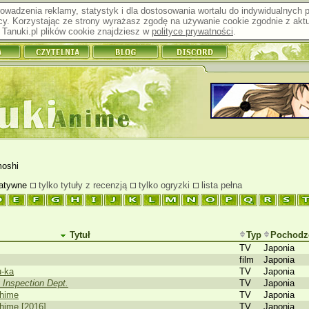
prowadzenia reklamy, statystyk i dla dostosowania wortalu do indywidualnych
y. Korzystając ze strony wyrażasz zgodę na używanie cookie zgodnie z aktu
Tanuki.pl plików cookie znajdziesz w
polityce prywatności
.
moshi
natywne
tylko tytuły z recenzją
tylko ogryzki
lista pełna
Tytuł
Typ
Pochodz
TV
Japonia
film
Japonia
-ka
TV
Japonia
 Inspection Dept.
TV
Japonia
ihime
TV
Japonia
hime [2016]
TV
Japonia