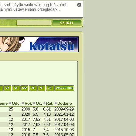
 potrzeb użytkowników, mogą też z nich
alnymi ustawieniami przeglądarki.
enie
Odc.
Rok
Oc.
Rat.
Dodano
25
2009
5,8
6,81
2009-09-29
1
2020
6,5
7,13
2021-01-12
12
2017
7,92
7,51
2017-04-08
12
2017
7,92
7,51
2017-04-08
12
2015
7
7,4
2015-10-03
12
2016
7,5
7,6
2016-05-07