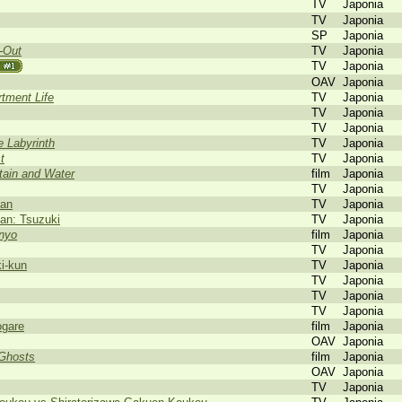
TV
Japonia
TV
Japonia
SP
Japonia
-Out
TV
Japonia
TV
Japonia
OAV
Japonia
tment Life
TV
Japonia
TV
Japonia
TV
Japonia
e Labyrinth
TV
Japonia
t
TV
Japonia
tain and Water
film
Japonia
TV
Japonia
ean
TV
Japonia
an: Tsuzuki
TV
Japonia
nyo
film
Japonia
TV
Japonia
i-kun
TV
Japonia
TV
Japonia
TV
Japonia
TV
Japonia
ogare
film
Japonia
OAV
Japonia
Ghosts
film
Japonia
OAV
Japonia
TV
Japonia