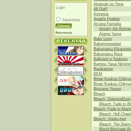
Akatsuki no Yona
All Out!!
Amnesia
Angel's Feather
Zapamiętaj
Arcana Famiglia
Arrietty the Borrow
Rejestracja
Atama Yama
Baby Love
Bakemonogatari
Bakumatsu Kikansetsu
Bakumatsu Rock
Ballroom e Youkoso
Bannou Yasai Ninnin
Barakamon
BEM
Binan Koukou Chikyu
Binan Koukou Chikyuu
Binzume Yousei
Bleach
Bleach: DiamondDust 
Bleach: Fade to Bl
Bleach: Fade to Blac
Bleach: Hell Chapt
Bleach: Jigoku-hen
Bleach: The Diamo
Blood Blockade Bat