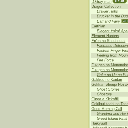
D.Gray-man
Dragon Collection
Drawer Hobs
Drucker in the Dug
Earl and Fairy
Earthian
Elegant Yokai Apar
Element Hunters
En'en no Shouboutai
Fantastic Detectiv
Fastest Finger Firs
Feeling from Moun
Fire Force
Fukigen na Mononok
Fukigen na Mononoke
Gake no Ue no Po
Gakkou no Kaidan
Gekkan Shoujo Nozak
Ghost Stories
Ghostory
Ginga e Kickoff!!
Gokiburi-tachi no Tas
Good Morning Call
Grandma and Her 
Greed Island Final
Haikyuu!!