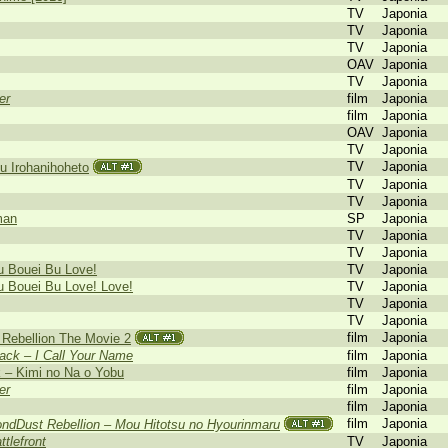
TV
Japonia
TV
Japonia
TV
Japonia
OAV
Japonia
TV
Japonia
er
film
Japonia
film
Japonia
OAV
Japonia
TV
Japonia
TV
Japonia
 Irohanihoheto
TV
Japonia
TV
Japonia
man
SP
Japonia
TV
Japonia
TV
Japonia
u Bouei Bu Love!
TV
Japonia
 Bouei Bu Love! Love!
TV
Japonia
TV
Japonia
TV
Japonia
film
Japonia
Rebellion The Movie 2
ack – I Call Your Name
film
Japonia
k – Kimi no Na o Yobu
film
Japonia
er
film
Japonia
film
Japonia
film
Japonia
ndDust Rebellion – Mou Hitotsu no Hyourinmaru
tlefront
TV
Japonia