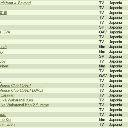
ttlefront & Beyond
TV
Japonia
TV
Japonia
016]
TV
Japonia
TV
Japonia
TV
Japonia
SP
Japonia
ss OVA
OAV
Japonia
TV
Japonia
TV
Japonia
onth
film
Japonia
ry
film
Japonia
SP
Japonia
Boy
TV
Japonia
riten
film
Japonia
TV
Japonia
OAV
Japonia
e
TV
Japonia
efense Club LOVE!
TV
Japonia
Defense Club LOVE! LOVE!
TV
Japonia
 Caravan
TV
Japonia
ru ka Wakaranai Ken
TV
Japonia
iruka Wakaranai Ken 2 Sureme
TV
Japonia
TV
Japonia
kuro
TV
Japonia
 no Koi
film
Japonia
Animation
TV
Japonia